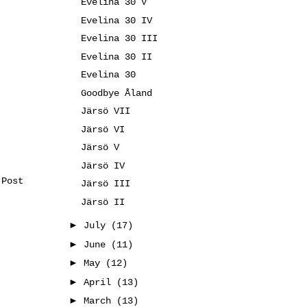
Evelina 30 V
Evelina 30 IV
Evelina 30 III
Evelina 30 II
Evelina 30
Goodbye Åland
Järsö VII
Järsö VI
Järsö V
Järsö IV
 Post
Järsö III
Järsö II
►
July
(17)
►
June
(11)
►
May
(12)
►
April
(13)
►
March
(13)