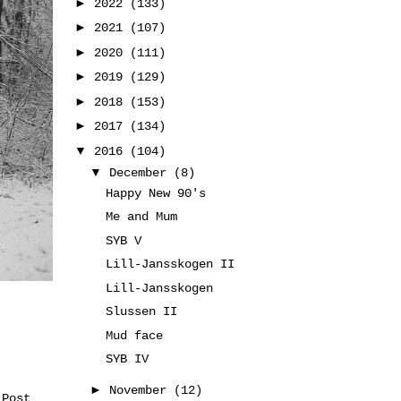
►
2022
(133)
►
2021
(107)
►
2020
(111)
►
2019
(129)
►
2018
(153)
►
2017
(134)
▼
2016
(104)
▼
December
(8)
Happy New 90's
Me and Mum
SYB V
Lill-Jansskogen II
Lill-Jansskogen
Slussen II
Mud face
SYB IV
►
November
(12)
 Post